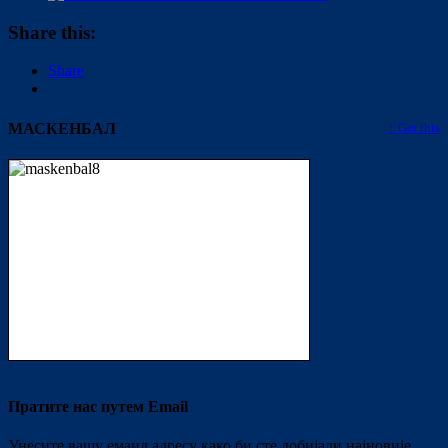
Share this:
Share
МАСКЕНБАЛ
↑ Get this
Пратите нас путем Email
Унесите вашу емаил адресу како би сте добијали најновије