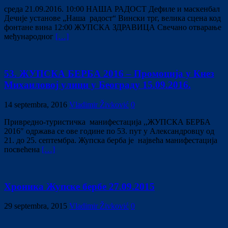
среда 21.09.2016. 10:00 НАША РАДОСТ Дефиле и маскенбал
Дечије установе „Наша радост“ Вински трг, велика сцена код
фонтане вина 12:00 ЖУПСКА ЗДРАВИЦА Свечано отварање
међународног
[…]
53. ЖУПСКА БЕРБА 2016 – Промоција у Кнез
Михаиловој улици у Београду 15.09.2016.
14 septembra, 2016
Vladimir Živković
0
Привредно-туристичка манифестација ,,ЖУПСКА БЕРБА
2016″ одржава се ове године по 53. пут у Александровцу од
21. до 25. септембра. Жупска берба је највећа манифестација
посвећена
[…]
Хроника Жупске бербе 27.09.2015
29 septembra, 2015
Vladimir Živković
0