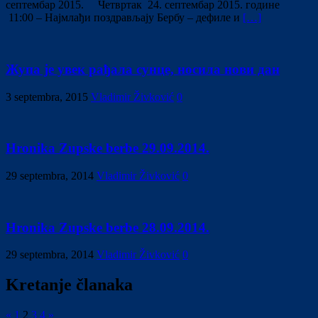
септембар 2015. Четвртак 24. септембар 2015. године
11:00 – Најмлађи поздрављају Бербу – дефиле и
[…]
Жупа је увек рађала сунце, носила нови дан
3 septembra, 2015
Vladimir Živković
0
Hronika Zupske berbe 29.09.2014.
29 septembra, 2014
Vladimir Živković
0
Hronika Zupske berbe 28.09.2014.
29 septembra, 2014
Vladimir Živković
0
Kretanje članaka
«
1
2
3
4
»