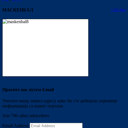
МАСКЕНБАЛ
↑ Get this
Пратите нас путем Email
Унесите вашу емаил адресу како би сте добијали најновије
информација са нашег портала
Join 706 other subscribers
Email Address