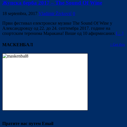
Жупска берба 2017 – The Sound Of Wine
18 septembra, 2017
Vladimir Živković
0
Први фестивал електронске музике The Sound Of Wine у
Александровцу од 22. до 24. септембра 2017. године на
спортским теренима Маракана! Више од 10 афирмисаних
[…]
МАСКЕНБАЛ
↑ Get this
Пратите нас путем Email