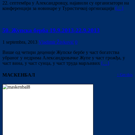
22. септембра у Александровцу, најавили су организатори на
конференцији за новинаре у Туристичкој оргнизацији
[…]
50. Жупска берба 19.9.2013-22.9.2013
1 septembra, 2013
Vladimir Živković
0
Више од четири деценије Жупске бербе у част богатства
убраног у недрима Александровачке Жупе у част грожђа, у
част вина, у част сунца, у част труда марљивих
[…]
МАСКЕНБАЛ
↑ Get this