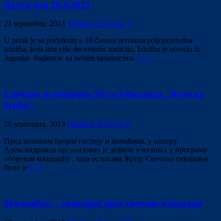
Други дан 20.9.2013
21 septembra, 2013
Vladimir Živković
1
U petak je sa početkom u 10 časova otvorena poljoprivredna
izložba, koja ima više decenijsku tradiciju. Izložbu je otvorio dr
Jugoslav Stajkovac sa svojim saradnicima.
[…]
Свечано је отворена 50-та јубиларна „Жупска
берба“.
20 septembra, 2013
Vladimir Živković
0
Пред великим бројем гостију и домаћина, у центру
Александровца организован је дефиле учесника у програму
обојеном младошћу , која осликава Жупу. Свечано отварање
било је
[…]
Маскенбал – увертира пред свечано отварање