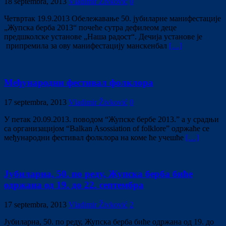
18 septembra, 2013
Vladimir Živković
0
Четвртак 19.9.2013 Обележавање 50. јубиларне манифестације
„Жупска берба 2013“ почеће сутра дефилеом деце
предшколске установе „Наша радост“. Дечија установе је
припремила за ову манифестацију манскенбал
[…]
Међународни фестивал фолклора
17 septembra, 2013
Vladimir Živković
0
У петак 20.09.2013. поводом “Жупске бербе 2013.” а у срадњи
са организацијом “Balkan Asossiation of folklore” одржаће се
међународни фестивал фолклора на коме ће учешће
[…]
Јубиларна, 50. по реду, Жупска берба биће
одржана од 19. до 22. септембра
17 septembra, 2013
Vladimir Živković
2
Јубиларна, 50. по реду, Жупска берба биће одржана од 19. до