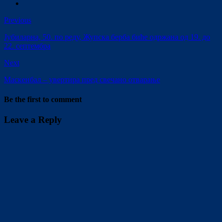
Previous
Јубиларна, 50. по реду, Жупска берба биће одржана од 19. до
22. септембра
Next
Маскенбал – увертира пред свечано отварање
Be the first to comment
Leave a Reply