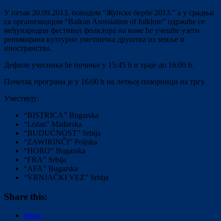
У петак 20.09.2013. поводом “Жупске бербе 2013.” а у срадњи
са организацијом “Balkan Asossiation of folklore” одржаће се
међународни фестивал фолклора на коме ће учешће узети
реномирана културно уметничка друштва из земље и
иностранства.
Дефиле учесника ће почиње у 15:45 h и траје до 16:00 h.
Почетак програма је у 16:00 h на летњој позорници на тргу.
Учествују:
“BISTRICA” Bugarska
“Löfan” Mađarska
“BUDUĆNOST” Srbija
“ZAWIRINČI” Poljska
“HORO” Bugarska
“FRA” Srbija
“AFA” Bugarska
“VRNJAČKI VEZ” Srbija
Share this:
Share