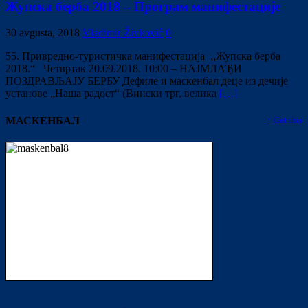
Жупска берба 2018 – Програм манифестације
30 avgusta, 2018
Vladimir Živković
0
55. Привредно-туристичкa манифестацијa ,,Жупска берба
2018.“ Четвртак 20.09.2018. 10:00 – НАЈМЛАЂИ
ПОЗДРАВЉАЈУ БЕРБУ Дефиле и маскенбал деце из дечије
установе „Наша радост“ (Вински трг, велика
[…]
МАСКЕНБАЛ
↑ Get this