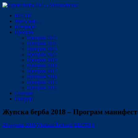
ВЕСТИ
Жупо моја…
Историјат
Програм
Програм 2025
Програм 2024
Програм 2023
Програм 2022
Програм 2019
Програм 2018
Програм 2017
Програм 2016
Програм 2015
Програм 2014
Спотови
Галерија
Жупска берба 2018 – Програм манифест
30 avgusta, 2018
Vladimir Živković
ВЕСТИ
0