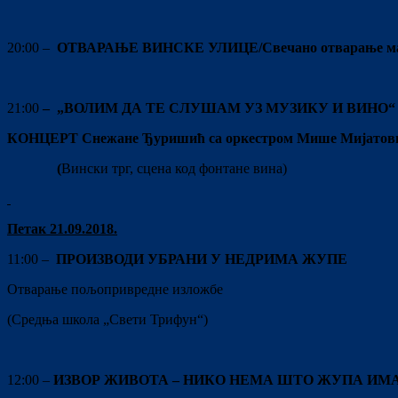
20:00 –
ОТВАРАЊЕ ВИНСКЕ УЛИЦЕ/Свечано отварање ма
21:00
– „ВОЛИМ ДА ТЕ СЛУШАМ УЗ МУЗИКУ И ВИНО“
КОНЦЕРТ Снежане Ђуришић са оркестром Мише Мијат
(
Вински трг, сцена код фонтане вина)
Петак 2
1
.09.201
8
.
11:00 –
ПРОИЗВОДИ УБРАНИ У НЕДРИМА ЖУПЕ
Отварање пољопривредне изложбе
(Средња школа „Свети Трифун“)
12:00 –
ИЗВОР ЖИВОТА – НИКО НЕМА ШТО ЖУПА ИМ