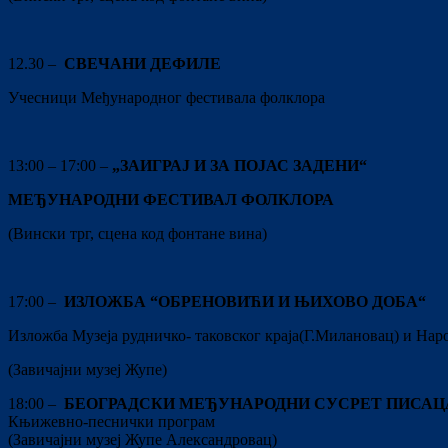
12.30 –
СВЕЧАНИ ДЕФИЛЕ
Учесници Међународног фестивала фолклора
13:00 – 17:00 –
„ЗАИГРАЈ И ЗА ПОЈАС ЗАДЕНИ“
МЕЂУНАРОДНИ ФЕСТИВАЛ ФОЛКЛОРА
(Вински трг, сцена код фонтане вина)
17:00 –
ИЗЛОЖБА
“
ОБРЕНОВИЋИ И ЊИХОВО ДОБА“
Изложба Музеја рудничко- таковског краја(Г.Милановац) и Нар
(Завичајни музеј Жупе)
18:00 –
БЕОГРАДСКИ МЕЂУНАРОДНИ СУСРЕТ ПИСАЦ
Књижевно-песнички програм
(Завичајни музеј Жупе Александровац)