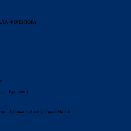
АЛА ФОЛКЛОРА
“
музеј Краљево)
лов, Снежана Ћосић, Горан Матић