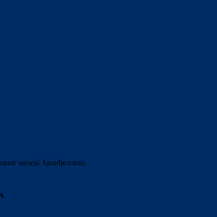
одног музеја Аранђеловац
А