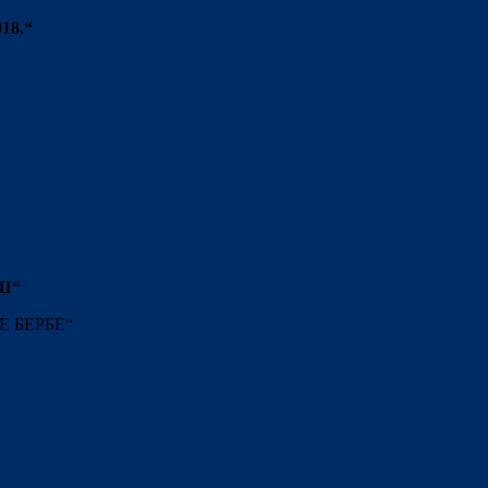
01
8
.
“
Ш“
 БЕРБЕ“