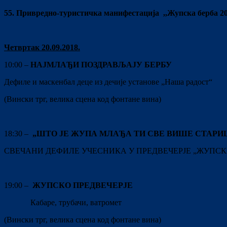
5
5.
При
в
редно-туристичкa
манифестацијa
,,Жупска берба 2
Четвртак 2
0
.09.201
8
.
10:00 –
НАЈМЛАЂИ
ПОЗДРАВЉАЈУ БЕРБУ
Дефиле и маскенбал деце из дечије установе „Наша радост“
(Вински трг, велика сцена код фонтане вина)
18:30 –
„ШТО ЈЕ ЖУПА МЛАЂА ТИ СВЕ ВИШЕ СТАРИ
СВЕЧАНИ ДЕФИЛЕ УЧЕСНИКА У ПРЕДВЕЧЕРЈЕ „ЖУПСКЕ
19:00 –
ЖУПСКО ПРЕДВЕЧЕРЈЕ
Кабаре, трубачи, ватромет
(Вински трг, велика сцена код фонтане вина)