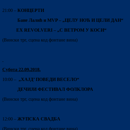
21:00 –
КОНЦЕРТИ
Бане Лалић и
MVP –
„ЦЕЛУ НОЋ И ЦЕЛИ ДАН“
Е
X
REVOLVERI
– „
С ВЕТРОМ У КОСИ“
(Вински трг, сцена код фонтане вина)
Субота 2
2
.09.201
8
.
10:00 –
„ХАЈД’ ПОВЕДИ ВЕСЕЛО“
ДЕЧИЈИ ФЕСТИВАЛ ФОЛКЛОРА
(Вински трг, сцена код фонтане вина)
12:00 –
ЖУПСКА СВАДБА
(Вински трг, сцена код фонтане вина)