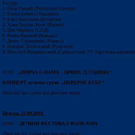
Гостују:
1. Неда Гаврић (Репбулика Српска)
2. Елена Буевич (Украјина)
3. Елка Њаголова (Бугарска)
4. Хава Пилхас Коен (Израел)
5. Џек Маринај (САД)
6. Ранко Радовић (Канада)
7. Дорит Силверман (Израел)
8. Предраг Деспотовић (Румунија)
9. Верољуб Вукашиновић (Србија) члан УО Удружења књижев
21:00 –
„ПРИЧА О НАМА – ПРВИХ 25 ГОДИНА“
КОНЦЕРТ музичке групе ,,НЕВЕРНЕ БЕБЕ“
(Вински трг, сцена код фонтане вина)
Недеља, 2
3
.09.201
8
.
10:00 –
ДЕЧИЈИ ФЕСТИВАЛ ФОЛКЛОРА
(Вински трг, сцена код фонтане вина)