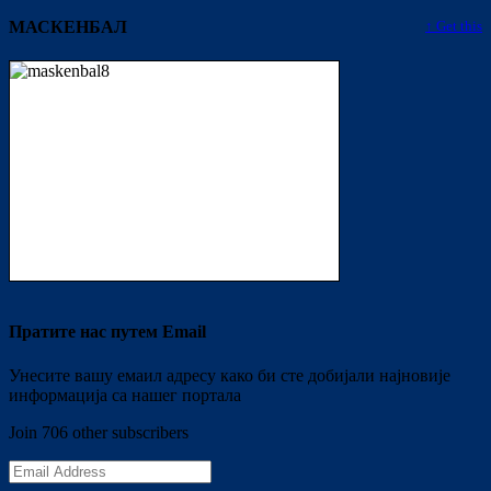
МАСКЕНБАЛ
↑ Get this
Пратите нас путем Email
Унесите вашу емаил адресу како би сте добијали најновије
информација са нашег портала
Join 706 other subscribers
Email
Address