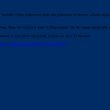
 почеће сутра дефилеом деце предшколске установе „Наша радос
дечак. Има 10 година и зове се Пажљивко. Он ће током приредбе
на, и одиграти представу (сцена на тргу 13 часова)
//www.youtube.com/watch?v=roa1chcvOdg