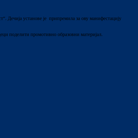
т“. Дечија установе је припремила за ову манифестацију
 деци поделити промотивно образовни материјал.