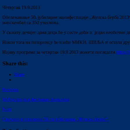
Четвртак 19.9.2013
Обележавање 50. јубиларне манифестације „Жупска берба 2013“
манскенбал са 350 учесника.
У склопу дечијег дана деци ће у госте доћи и један необични 
Након тога на позорницу ће изаћи МИКИ, ШИЉА и остала дружи
Најаву програма за четвртак 19.9.2013 можете погледати
https:
Share this:
Share
Previous
Међународни фестивал фолклора
Next
Свечано је отворена 50-та јубиларна „Жупска берба“.