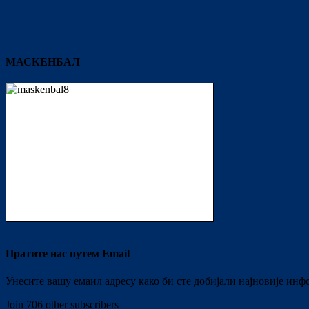
МАСКЕНБАЛ
Пратите нас путем Email
Унесите вашу емаил адресу како би сте добијали најновије инф
Join 706 other subscribers