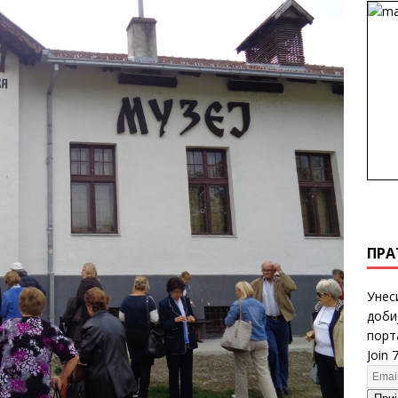
ПРА
Унес
доби
порт
Join 