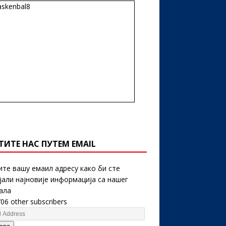
ТИТЕ НАС ПУТЕМ EMAIL
ите вашу емаил адресу како би сте
јали најновије информација са нашег
ала
706 other subscribers