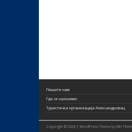
Пишите нам
Где се налазимо
Tуристичка организација Александровац
Copyright © 2026 | WordPress Theme by
MH Them