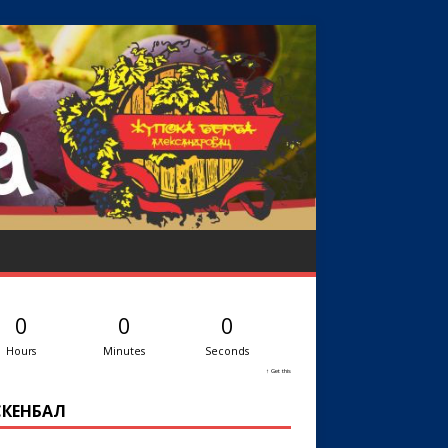
0
0
0
Hours
Minutes
Seconds
↑ Get this
КЕНБАЛ