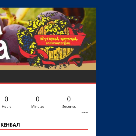
0
0
0
Hours
Minutes
Seconds
↑ Get this
КЕНБАЛ