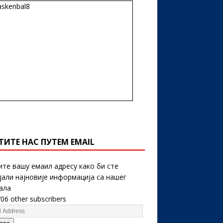
ТИТЕ НАС ПУТЕМ EMAIL
ите вашу емаил адресу како би сте
јали најновије информација са нашег
ала
706 other subscribers