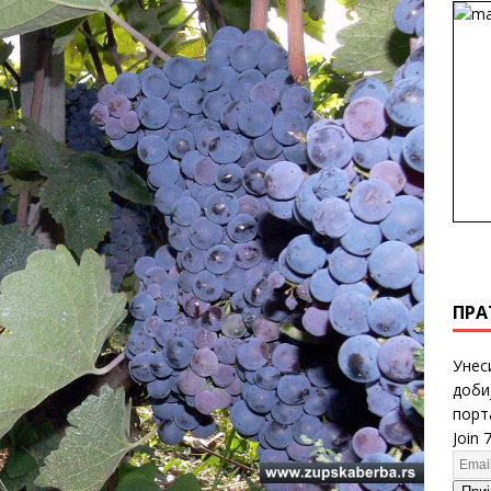
ПРА
Унес
доби
порт
Join 